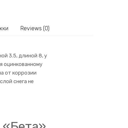
жки
Reviews (0)
й 3.5, длиной 8, у
ря оцинкованному
а от коррозии
слой снега не
 «Бета»