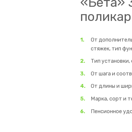
«Бета» 3
поликар
От дополнитель
стяжек, тип фун
Тип установки, 
От шага и соот
От длины и шир
Марка, сорт и 
Пенсионное уд