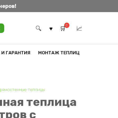
неров!
0
к
 И ГАРАНТИЯ
МОНТАЖ ТЕПЛИЦ
рямостенные теплицы
ная теплица
етров с