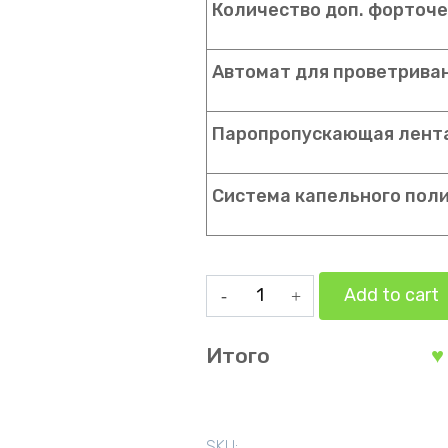
Количество доп. форточек
Автомат для проветриван
Паропропускающая лента 
Система капельного поли
Прямостенная
Add to cart
теплица
3.5
Итого
на
8
метров
SKU: