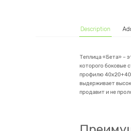
Description
Add
Теплица «Бета» – э
которого боковые с
профилю 40х20+40х
выдерживает высоку
продавит и не прол
Преимущ