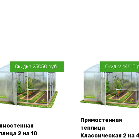
Скидка
25050
руб.
Скидка
14610
Add to cart
Add to cart
Прямостенная
ямостенная
теплица
Оставить заявку
Оставить заявку
плица 2 на 10
Классическая 2 на 