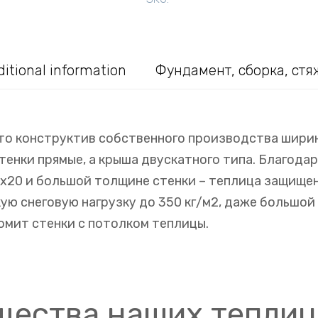
с
усиленными
поликарбонатом
quantity
itional information
Фундамент, сборка, стя
то конструктив собственного производства ширино
тенки прямые, а крыша двускатного типа. Благода
20 и большой толщине стенки – теплица защищен
ю снеговую нагрузку до 350 кг/м2, даже большой 
омит стенки с потолком теплицы.
ества наших теплиц