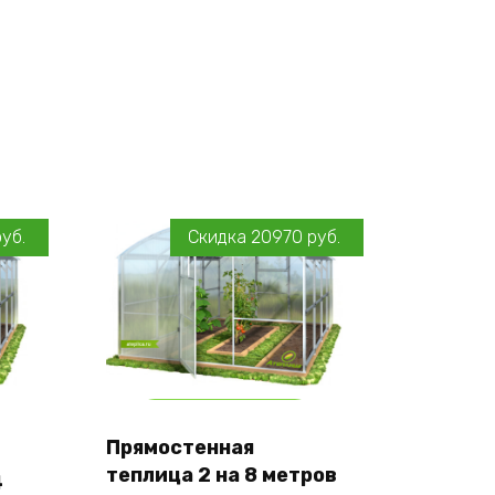
руб.
Скидка
20970
руб.
Add to cart
Прямостенная
Оставить заявку
теплица 2 на 8 метров
4