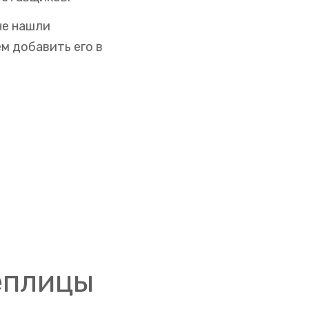
не нашли
м добавить его в
еплицы