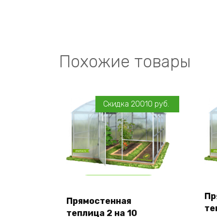
Похожие товары
Скидка
20010
руб.
Add to cart
Пр
Прямостенная
Оставить заявку
те
теплица 2 на 10