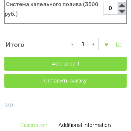
Система капельного полива (3500
руб.)
Прямостенная
Итого
теплица
2
Add to cart
на
4
Оставить заявку
метра
quantity
SKU:
Description
Additional information