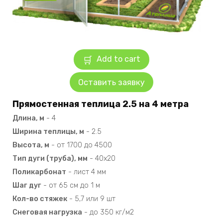
Add to cart
Оставить заявку
Прямостенная теплица 2.5 на 4 метра
Длина, м
-
4
Ширина теплицы, м
-
2.5
Высота, м
-
от 1700 до 4500
Тип дуги (труба), мм
-
40х20
Поликарбонат
-
лист 4 мм
Шаг дуг
-
от 65 см до 1 м
Кол-во стяжек
-
5,7 или 9 шт
Снеговая нагрузка
-
до 350 кг/м2