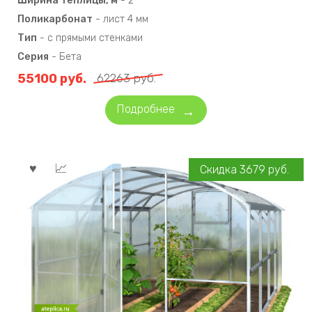
Ширина теплицы, м
-
2
Поликарбонат
-
лист 4 мм
Тип
-
с прямыми стенками
Серия
-
Бета
55100
руб.
62263
руб.
Подробнее
Скидка
3679
руб.