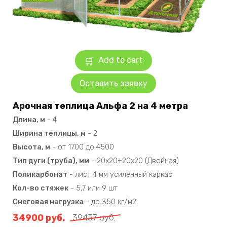
Add to cart
Оставить заявку
Арочная теплица Альфа 2 на 4 метра
Длина, м
-
4
Ширина теплицы, м
-
2
Высота, м
-
от 1700 до 4500
Тип дуги (труба), мм
-
20х20+20х20 (Двойная)
Поликарбонат
-
лист 4 мм усиленный каркас
Кол-во стяжек
-
5,7 или 9 шт
Снеговая нагрузка
-
до 350 кг/м2
34900
руб.
39437
руб.