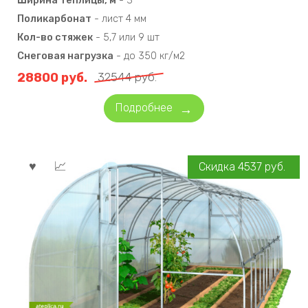
Ширина теплицы, м
-
3
Поликарбонат
-
лист 4 мм
Кол-во стяжек
-
5,7 или 9 шт
Снеговая нагрузка
-
до 350 кг/м2
28800
руб.
32544
руб.
Подробнее
Скидка
4537
руб.