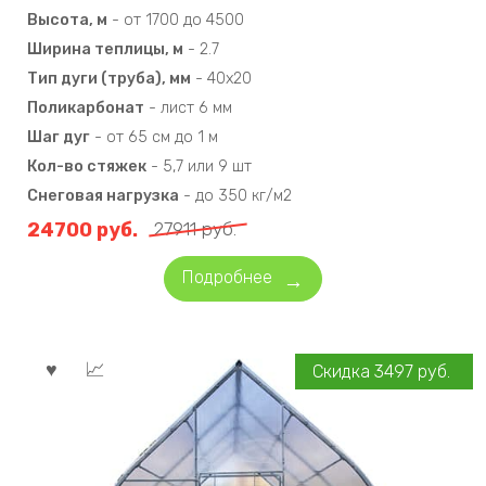
Высота, м
-
от 1700 до 4500
Ширина теплицы, м
-
2.7
Тип дуги (труба), мм
-
40х20
Поликарбонат
-
лист 6 мм
Шаг дуг
-
от 65 см до 1 м
Кол-во стяжек
-
5,7 или 9 шт
Снеговая нагрузка
-
до 350 кг/м2
24700
руб.
27911
руб.
Подробнее
Скидка
3497
руб.