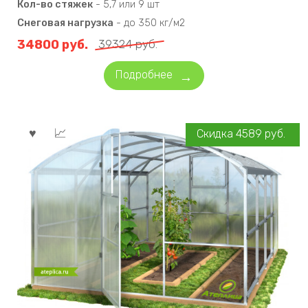
Кол-во стяжек
-
5,7 или 9 шт
Снеговая нагрузка
-
до 350 кг/м2
34800
руб.
39324
руб.
Подробнее
Скидка
4589
руб.