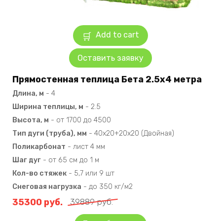
Add to cart
Оставить заявку
Прямостенная теплица Бета 2.5х4 метра
Длина, м
-
4
Ширина теплицы, м
-
2.5
Высота, м
-
от 1700 до 4500
Тип дуги (труба), мм
-
40х20+20х20 (Двойная)
Поликарбонат
-
лист 4 мм
Шаг дуг
-
от 65 см до 1 м
Кол-во стяжек
-
5,7 или 9 шт
Снеговая нагрузка
-
до 350 кг/м2
35300
руб.
39889
руб.