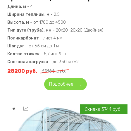
Длина, м
-
4
Ширина теплицы, м
-
2.5
Высота, м
-
от 1700 до 4500
Тип дуги (труба), мм
-
20х20+20х20 (Двойная)
Поликарбонат
-
лист 4 мм
Шаг дуг
-
от 65 см до 1 м
Кол-во стяжек
-
5,7 или 9 шт
Снеговая нагрузка
-
до 350 кг/м2
28200
руб.
31866
руб.
Подробнее
Скидка
3744
руб.