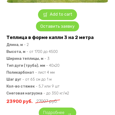
Add to cart
Оставить заявку
Теплица в форме капли 3 на 2 метра
Длина, м
-
2
Высота, м
-
от 1700 до 4500
Ширина теплицы, м
-
3
Тип дуги (труба), мм
-
40х20
Поликарбонат
-
лист 4 мм
Шаг дуг
-
от 65 см до 1 м
Кол-во стяжек
-
5,7 или 9 шт
Снеговая нагрузка
-
до 350 кг/м2
23900
руб.
27007
руб.
Подробнее