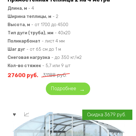
Длина, м
-
4
Ширина теплицы, м
-
2
Высота, м
-
от 1700 до 4500
Тип дуги (труба), мм
-
40х20
Поликарбонат
-
лист 4 мм
Шаг дуг
-
от 65 см до 1 м
Снеговая нагрузка
-
до 350 кг/м2
Кол-во стяжек
-
5,7 или 9 шт
27600
руб.
31188
руб.
Подробнее
Скидка
3679
руб.