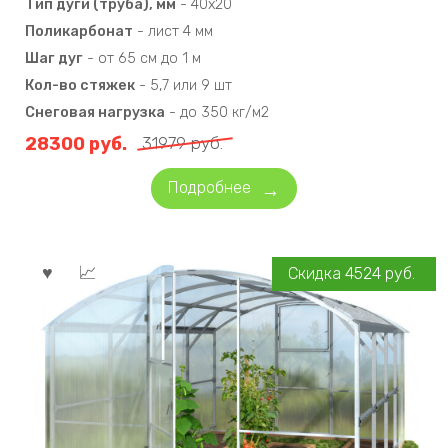
Тип дуги (труба), мм
-
40х20
Поликарбонат
-
лист 4 мм
Шаг дуг
-
от 65 см до 1 м
Кол-во стяжек
-
5,7 или 9 шт
Снеговая нагрузка
-
до 350 кг/м2
28300
руб.
31979
руб.
Подробнее
Скидка
4524
руб.