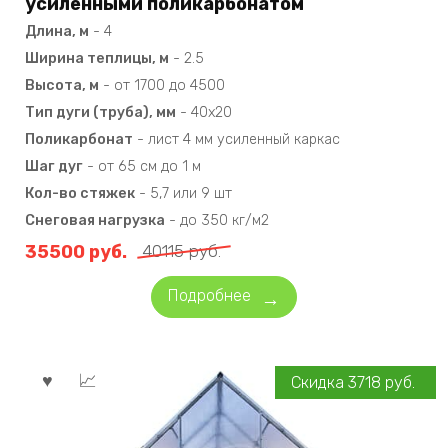
усиленными поликарбонатом
Длина, м
-
4
Ширина теплицы, м
-
2.5
Высота, м
-
от 1700 до 4500
Тип дуги (труба), мм
-
40х20
Поликарбонат
-
лист 4 мм усиленный каркас
Шаг дуг
-
от 65 см до 1 м
Кол-во стяжек
-
5,7 или 9 шт
Снеговая нагрузка
-
до 350 кг/м2
35500
руб.
40115
руб.
Подробнее
Скидка
3718
руб.