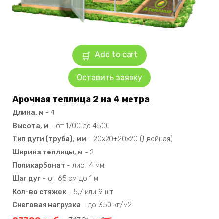
Add to cart
Оставить заявку
Арочная теплица 2 на 4 метра
Длина, м
-
4
Высота, м
-
от 1700 до 4500
Тип дуги (труба), мм
-
20х20+20х20 (Двойная)
Ширина теплицы, м
-
2
Поликарбонат
-
лист 4 мм
Шаг дуг
-
от 65 см до 1 м
Кол-во стяжек
-
5,7 или 9 шт
Снеговая нагрузка
-
до 350 кг/м2