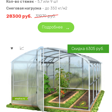
Кол-во стяжек
-
5,7 или 9 шт
Снеговая нагрузка
-
до 350 кг/м2
28300
руб.
31979
руб.
Подробнее
Скидка
6305
руб.