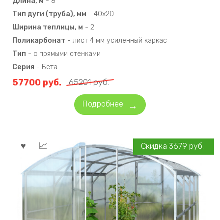
Длина, м
-
8
Тип дуги (труба), мм
-
40х20
Ширина теплицы, м
-
2
Поликарбонат
-
лист 4 мм усиленный каркас
Тип
-
с прямыми стенками
Серия
-
Бета
57700
руб.
65201
руб.
Подробнее
Скидка
3679
руб.