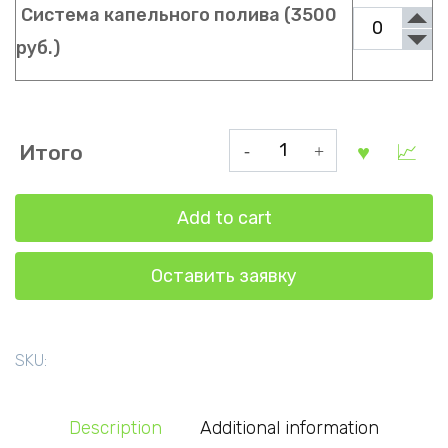
Система капельного полива (3500
руб.)
Прямостенная
Итого
теплица
Бета
Add to cart
2
на
Оставить заявку
8
метров
quantity
SKU:
Description
Additional information