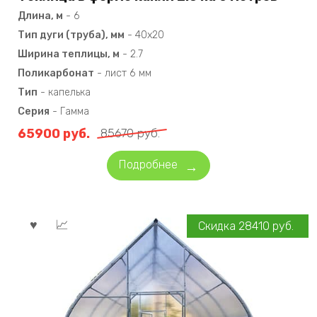
Длина, м
-
6
Тип дуги (труба), мм
-
40х20
Ширина теплицы, м
-
2.7
Поликарбонат
-
лист 6 мм
Тип
-
капелька
Серия
-
Гамма
65900
руб.
85670
руб.
Подробнее
Скидка
28410
руб.