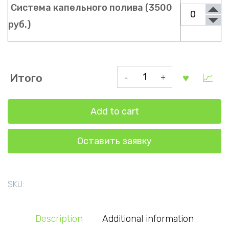
Система капельного полива (3500
руб.)
Теплица
Итого
в
форме
Add to cart
капли
3х6
Оставить заявку
метров
quantity
SKU:
Description
Additional information