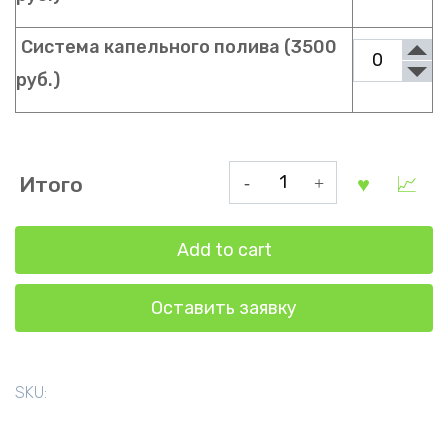
Система капельного полива (3500
руб.)
Теплица
Итого
в
форме
Add to cart
капли
3.5
Оставить заявку
на
8
метров
с
SKU:
усиленными
поликарбонатом