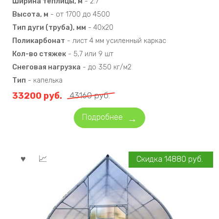
Ширина теплицы, м
-
2.7
Высота, м
-
от 1700 до 4500
Тип дуги (труба), мм
-
40х20
Поликарбонат
-
лист 4 мм усиленный каркас
Кол-во стяжек
-
5,7 или 9 шт
Снеговая нагрузка
-
до 350 кг/м2
Тип
-
капелька
33200
руб.
43160
руб.
Подробнее
Скидка
14880
руб.