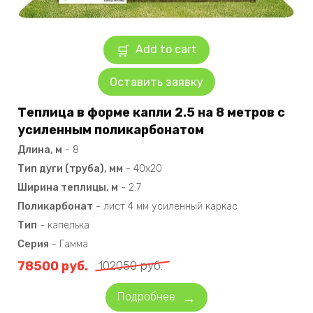
Add to cart
Оставить заявку
Теплица в форме капли 2.5 на 8 метров с
усиленным поликарбонатом
Длина, м
-
8
Тип дуги (труба), мм
-
40х20
Ширина теплицы, м
-
2.7
Поликарбонат
-
лист 4 мм усиленный каркас
Тип
-
капелька
Серия
-
Гамма
78500
руб.
102050
руб.
Подробнее