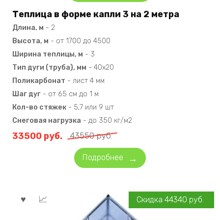
Теплица в форме капли 3 на 2 метра
Длина, м
-
2
Высота, м
-
от 1700 до 4500
Ширина теплицы, м
-
3
Тип дуги (труба), мм
-
40х20
Поликарбонат
-
лист 4 мм
Шаг дуг
-
от 65 см до 1 м
Кол-во стяжек
-
5,7 или 9 шт
Снеговая нагрузка
-
до 350 кг/м2
33500
руб.
43550
руб.
Подробнее
Скидка
44340
руб.