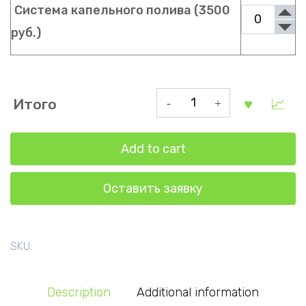
Система капельного полива (3500
руб.)
Теплица
Итого
в
форме
Add to cart
капли
2.5
Оставить заявку
на
2
метра
quantity
SKU:
Description
Additional information