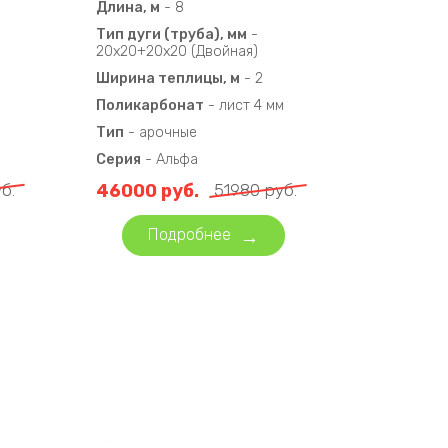
Длина, м
-
8
Тип дуги (труба), мм
-
20х20+20х20 (Двойная)
Ширина теплицы, м
-
2
Поликарбонат
-
лист 4 мм
Тип
-
арочные
Серия
-
Альфа
б.
46000
руб.
51980
руб.
Подробнее