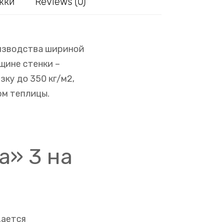
жки
Reviews (0)
оизводства шириной
щине стенки –
ку до 350 кг/м2,
ом теплицы.
а» 3 на
дается