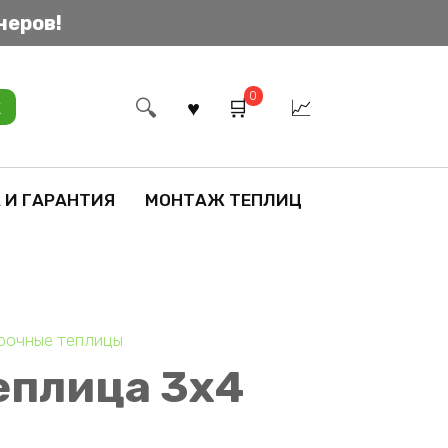
неров!
0
к
 И ГАРАНТИЯ
МОНТАЖ ТЕПЛИЦ
рочные теплицы
еплица 3х4