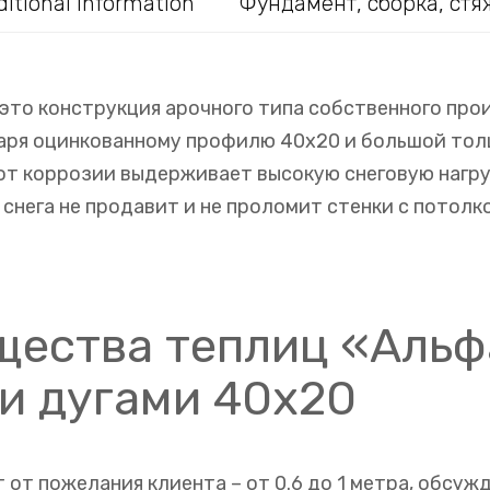
itional information
Фундамент, сборка, стя
 это конструкция арочного типа собственного пр
даря оцинкованному профилю 40х20 и большой тол
т коррозии выдерживает высокую снеговую нагруз
снега не продавит и не проломит стенки с потолк
ества теплиц «Альф
 и дугами 40х20
 от пожелания клиента – от 0.6 до 1 метра, обсуж