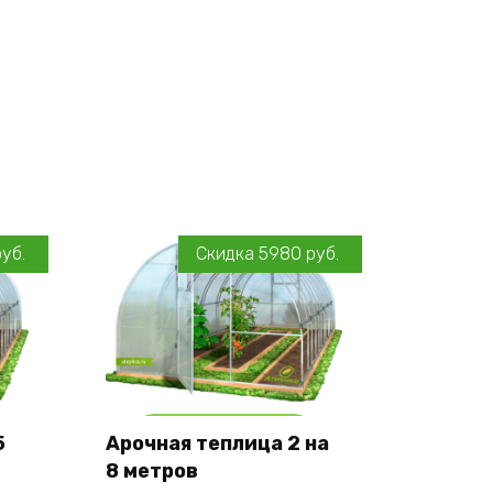
руб.
Скидка
5980
руб.
Add to cart
5
Арочная теплица 2 на
8 метров
Оставить заявку