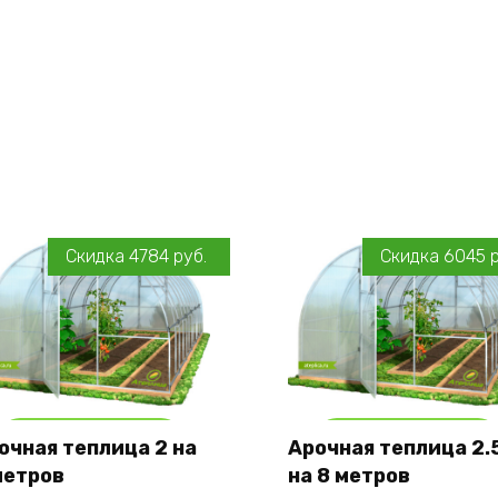
Скидка
4784
руб.
Скидка
6045
Add to cart
Add to cart
очная теплица 2 на
Арочная теплица 2.
метров
на 8 метров
Оставить заявку
Оставить заявку