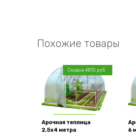
Похожие товары
Скидка
4810
руб.
Add to cart
Арочная теплица
Ар
2.5х4 метра
6 
Оставить заявку