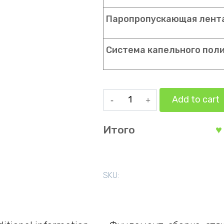
Паропропускающая лента 
Система капельного поли
Арочная
Add to cart
теплица
3х4
Итого
метра
quantity
SKU: