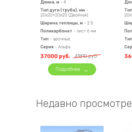
Длина, м
-
4
Дли
Тип дуги (труба), мм
-
Тип
20х20+20х20 (Двойная)
20х
Ширина теплицы, м
-
2.5
Шир
Поликарбонат
-
лист 6 мм
По
Тип
-
арочные
Ти
Серия
-
Альфа
Се
37000
руб.
41810
руб.
36
Подробнее
Недавно просмотре