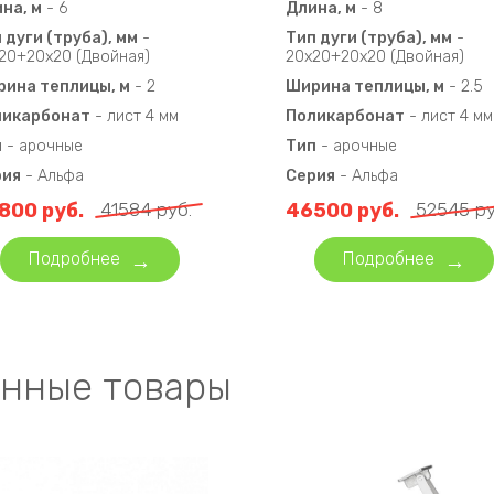
на, м
-
6
Длина, м
-
8
 дуги (труба), мм
-
Тип дуги (труба), мм
-
20+20х20 (Двойная)
20х20+20х20 (Двойная)
ина теплицы, м
-
2
Ширина теплицы, м
-
2.5
ликарбонат
-
лист 4 мм
Поликарбонат
-
лист 4 мм
п
-
арочные
Тип
-
арочные
рия
-
Альфа
Серия
-
Альфа
800
руб.
41584
руб.
46500
руб.
52545
ру
Подробнее
Подробнее
нные товары