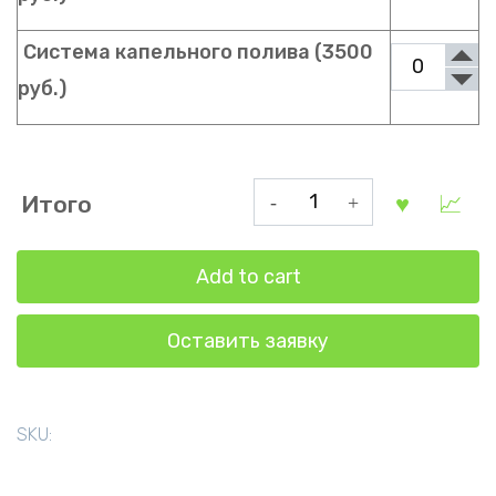
Система капельного полива (3500
руб.)
Арочная
Итого
теплица
Классическая
Add to cart
2.5
на
Оставить заявку
8
метров
quantity
SKU: